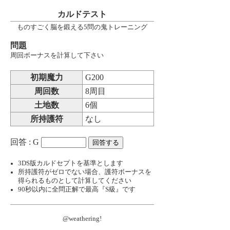
カルドテスト
ものすごく脳を鍛える5問の鬼トレーニング
問題
周回ボーナスを計算して下さい
初期魔力
G200
周回数
8周目
土地数
6個
所持護符
なし
回答 : G
3DS版カルドセプトを基準とします
所持護符がゼロでない場合、護符ボーナスを
得られるものとして計算してください
90秒以内に全問正解で最高『S級』です
@weathering
!